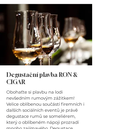
Degustační plavba RON &
CIGAR
Obohaťte si plavbu na lodi
nevšedním rumovým zážitkem!
Velice oblíbenou součástí firemních i
dalších sociálních eventů je právě
degustace rumů se someliérem,
který o oblíbeném nápoji prozradí
mnoho zajímavého. Degustace