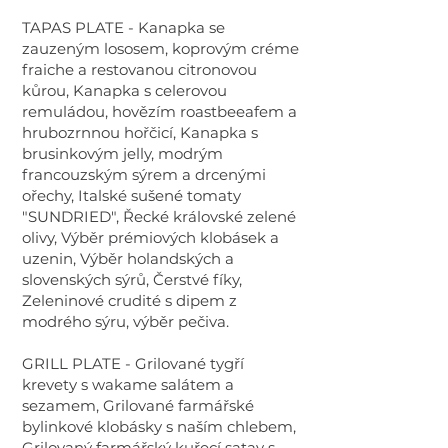
TAPAS PLATE - Kanapka se
zauzeným lososem, koprovým créme
fraiche a restovanou citronovou
kůrou, Kanapka s celerovou
remuládou, hovězím roastbeeafem a
hrubozrnnou hořčicí, Kanapka s
brusinkovým jelly, modrým
francouzským sýrem a drcenými
ořechy, Italské sušené tomaty
"SUNDRIED", Řecké královské zelené
olivy, Výběr prémiových klobásek a
uzenin, Výběr holandských a
slovenských sýrů, Čerstvé fíky,
Zeleninové crudité s dipem z
modrého sýru, výběr pečiva.
GRILL PLATE - Grilované tygří
krevety s wakame salátem a
sezamem, Grilované farmářské
bylinkové klobásky s naším chlebem,
Grilovaný farmářský kuřecí satay s