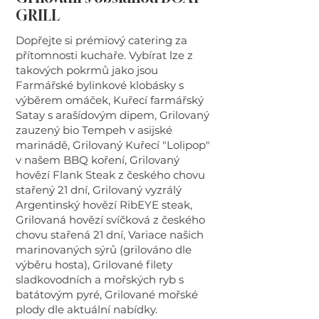
GRILL
Dopřejte si prémiový catering za
přítomnosti kuchaře. Vybírat lze z
takových pokrmů jako jsou
Farmářské bylinkové klobásky s
výběrem omáček, Kuřecí farmářský
Satay s arašídovým dipem, Grilovaný
zauzený bio Tempeh v asijské
marinádě, Grilovaný Kuřecí "Lolipop"
v našem BBQ koření, Grilovaný
hovězí Flank Steak z českého chovu
stařený 21 dní, Grilovaný vyzrálý
Argentinský hovězí RibEYE steak,
Grilovaná hovězí svíčková z českého
chovu stařená 21 dní, Variace našich
marinovaných sýrů (grilováno dle
výběru hosta), Grilované filety
sladkovodních a mořských ryb s
batátovým pyré, Grilované mořské
plody dle aktuální nabídky.