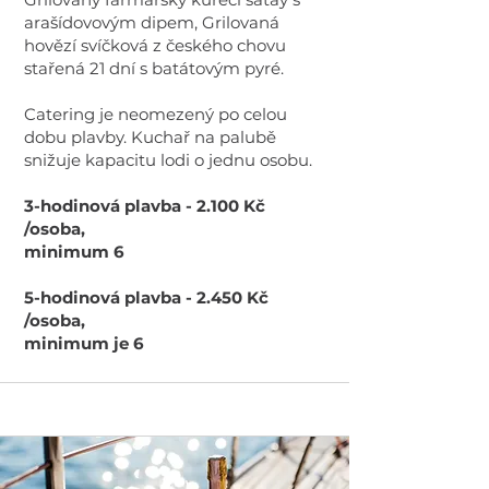
arašídovovým dipem, Grilovaná
hovězí svíčková z českého chovu
stařená 21 dní s batátovým pyré.
Catering je neomezený po celou
dobu plavby. Kuchař na palubě
snižuje kapacitu lodi o jednu osobu.
3-hodinová plavba - 2.100 Kč
/osoba,
minimum 6
5-hodinová plavba - 2.450 Kč
/osoba,
minimum je 6