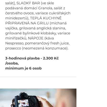
salát], SLADKÝ BAR (ve skle
podávaná domácí Granola, salát z
čerstvého ovoce, variace cukrářských
minidezertů), TEPLÁ KUCHYNĚ
PŘIPRAVENÁ NA GRILU (míchaná
vajíčka, grilovaná anglická slanina,
grilované bylinkové klobásky, variace
miniřízečků, NÁPOJE (káva
Nespresso, pomerančový fresh juice,
prosecco (neomezená konzumace).
3-hodinová plavba - 2.300 Kč
/osoba,
minimum je 6 osob