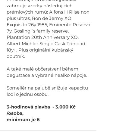
zahrnuje vzorky následujících
prémiových rumů: Alfons H Riise non
plus ultras, Ron de Jermy XO,
Exquisito 26y 1985, Eminente Reserva
7y, Gosling´s family reserve,
Plantation 20th Anniversary XO,
Albert Michler Single Cask Trinidad
18y+. Plus originální kubánský
doutník.
A také malé občerstvení během
degustace a vybrané nealko nápoje.
Someliér na palubě snižuje kapacitu
lodi o jednu osobu.
3-hodinová plavba - 3.000 Kč
/osoba,
minimum je 6