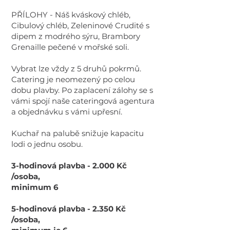
PŘÍLOHY - Náš kváskový chléb,
Cibulový chléb, Zeleninové Crudité s
dipem z modrého sýru, Brambory
Grenaille pečené v mořské soli.
Vybrat lze vždy z 5 druhů pokrmů.
Catering je neomezený po celou
dobu plavby. Po zaplacení zálohy se s
vámi spojí naše cateringová agentura
a objednávku s vámi upřesní.
Kuchař na palubě snižuje kapacitu
lodi o jednu osobu.
3-hodinová plavba - 2.000 Kč
/osoba,
minimum 6
5-hodinová plavba - 2.350 Kč
/osoba,