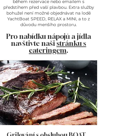
během rezervace nebo emailem s
předstihem před vaší plavbou.​ Extra služby
bohužel není možné objednávat na lodě
YachtBoat SPEED, RELAX a MINI, a to z
důvodu menšího prostoru.
Pro nabídku nápojů a jídla
navštivte naši
stránku s
cateringem
.
Grilování s obsluhou BOAT